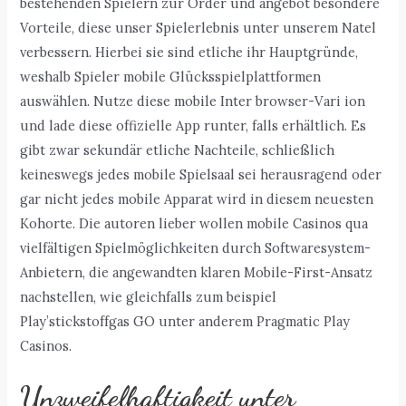
bestehenden Spielern zur Order und angebot besondere
Vorteile, diese unser Spielerlebnis unter unserem Natel
verbessern. Hierbei sie sind etliche ihr Hauptgründe,
weshalb Spieler mobile Glücksspielplattformen
auswählen. Nutze diese mobile Inter browser-Vari ion
und lade diese offizielle App runter, falls erhältlich. Es
gibt zwar sekundär etliche Nachteile, schließlich
keineswegs jedes mobile Spielsaal sei herausragend oder
gar nicht jedes mobile Apparat wird in diesem neuesten
Kohorte. Die autoren lieber wollen mobile Casinos qua
vielfältigen Spielmöglichkeiten durch Softwaresystem-
Anbietern, die angewandten klaren Mobile-First-Ansatz
nachstellen, wie gleichfalls zum beispiel
Play’stickstoffgas GO unter anderem Pragmatic Play
Casinos.
Unzweifelhaftigkeit unter