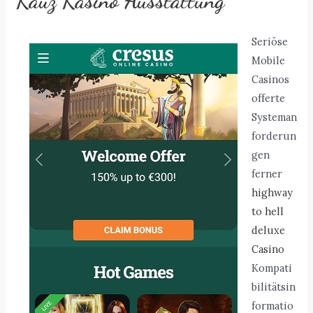
Kauz Kasino Ausstattung
Seriöse
Mobile
Casinos
offerte
Systeman
forderun
gen
ferner
highway
to hell
deluxe
Casino
Kompati
bilitätsin
formatio