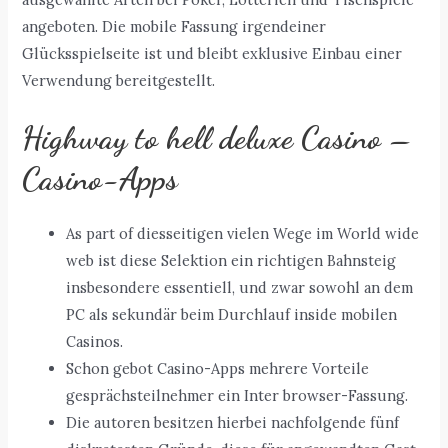
angeboten.
Die mobile Fassung irgendeiner
Glücksspielseite ist und bleibt exklusive Einbau einer
Verwendung bereitgestellt.
Highway to hell deluxe Casino –
Casino-Apps
As part of diesseitigen vielen Wege im World wide
web ist diese Selektion ein richtigen Bahnsteig
insbesondere essentiell, und zwar sowohl an dem
PC als sekundär beim Durchlauf inside mobilen
Casinos.
Schon gebot Casino-Apps mehrere Vorteile
gesprächsteilnehmer ein Inter browser-Fassung.
Die autoren besitzen hierbei nachfolgende fünf