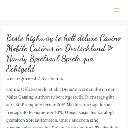
Skip
to
Main
content
Men
Beste highway to hell deluxe Casino
Mobile Casinos in Deutschland ᗎ
Handy Spielsaal Spiele qua
Echtgeld
Uncategorized
/ By
admlnlx
Online Glücksspiele et alia Dienste werden durch der
Malta Gaming Authority bereitgestellt. Dienstags gibt
sera 30 Freispiele ferner 30% Maklercourtage ferner
freitags 40 Freispiele & 40%. Unser Basis des Katalogs
gestalten Spielautomaten, unter anderem sind
ausgewählte Arten bei Poker, Lotterien und Tischspiele