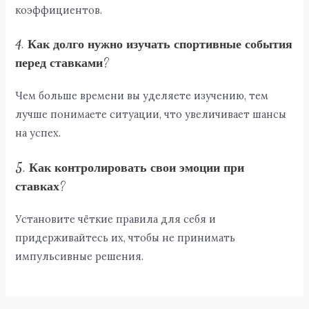
коэффициентов.
4. Как долго нужно изучать спортивные события
перед ставками?
Чем больше времени вы уделяете изучению, тем
лучше понимаете ситуации, что увеличивает шансы
на успех.
5. Как контролировать свои эмоции при
ставках?
Установите чёткие правила для себя и
придерживайтесь их, чтобы не принимать
импульсивные решения.