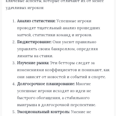
ключевые аспекты, которые отличают их от менее
удачливых игроков:
Анализ статистики:
Успешные игроки
проводят тщательный анализ прошедших
матчей, статистики команд и игроков.
Бюджетирование:
Они умеют правильно
управлять своим банкроллом, определяя
лимиты на ставки.
Изучение рынка:
Эти бетторы следят за
изменениями коэффициентов и понимают, как
они зависят от новостей и событий в спорте.
Долгосрочное планирование:
Многие
успешные игроки исходят из идеи не
быстрого обогащения, а стабильного
выигрыша в долгосрочной перспективе.
Эмоциональный контроль:
Умение не