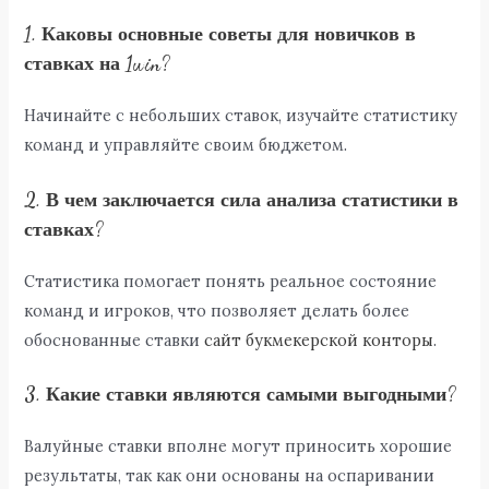
1. Каковы основные советы для новичков в
ставках на 1win?
Начинайте с небольших ставок, изучайте статистику
команд и управляйте своим бюджетом.
2. В чем заключается сила анализа статистики в
ставках?
Статистика помогает понять реальное состояние
команд и игроков, что позволяет делать более
обоснованные ставки
сайт букмекерской конторы
.
3. Какие ставки являются самыми выгодными?
Валуйные ставки вполне могут приносить хорошие
результаты, так как они основаны на оспаривании