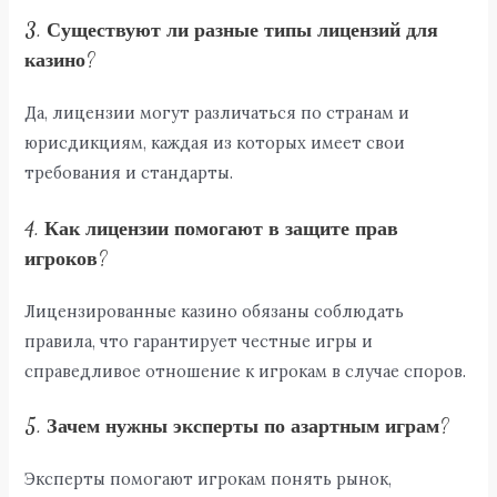
3. Существуют ли разные типы лицензий для
казино?
Да, лицензии могут различаться по странам и
юрисдикциям, каждая из которых имеет свои
требования и стандарты.
4. Как лицензии помогают в защите прав
игроков?
Лицензированные казино обязаны соблюдать
правила, что гарантирует честные игры и
справедливое отношение к игрокам в случае споров.
5. Зачем нужны эксперты по азартным играм?
Эксперты помогают игрокам понять рынок,