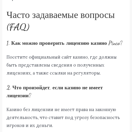
Часто задаваемые вопросы
(FAQ)
1. Как можно проверить лицензию казино Pinco?
Посетите официальный сайт казино, где должны
быть представлены сведения о полученных
лицензиях, а также ссылки на регуляторы.
2. Что произойдет, если казино не имеет
лицензии?
Казино без лицензии не имеет права на законную
деятельность, что ставит под угрозу безопасность
игроков и их деньги.