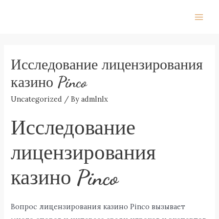
Skip
to
Main
content
Men
Исследование лицензирования
казино Pinco
Uncategorized
/ By
admlnlx
Исследование
лицензирования
казино Pinco
Вопрос лицензирования казино Pinco вызывает