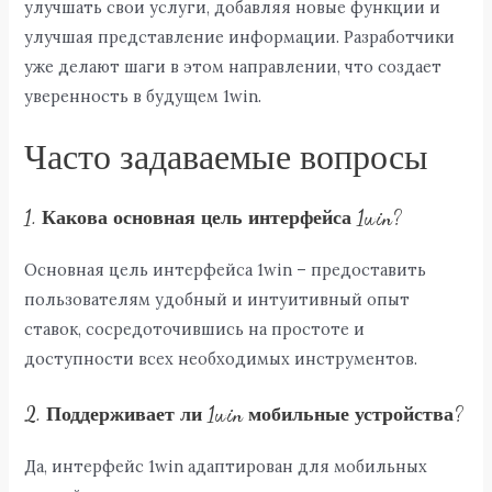
улучшать свои услуги, добавляя новые функции и
улучшая представление информации. Разработчики
уже делают шаги в этом направлении, что создает
уверенность в будущем 1win.
Часто задаваемые вопросы
1. Какова основная цель интерфейса 1win?
Основная цель интерфейса 1win – предоставить
пользователям удобный и интуитивный опыт
ставок, сосредоточившись на простоте и
доступности всех необходимых инструментов.
2. Поддерживает ли 1win мобильные устройства?
Да, интерфейс 1win адаптирован для мобильных