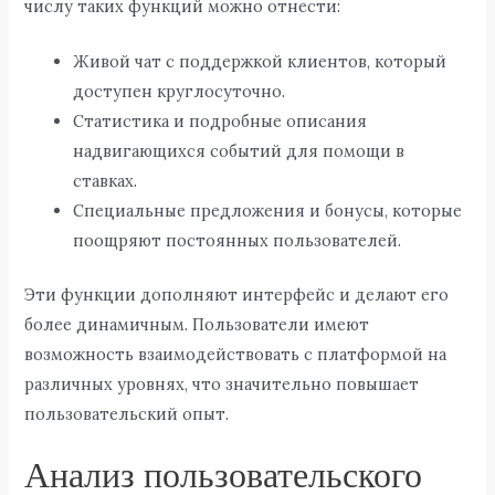
числу таких функций можно отнести:
Живой чат с поддержкой клиентов, который
доступен круглосуточно.
Статистика и подробные описания
надвигающихся событий для помощи в
ставках.
Специальные предложения и бонусы, которые
поощряют постоянных пользователей.
Эти функции дополняют интерфейс и делают его
более динамичным. Пользователи имеют
возможность взаимодействовать с платформой на
различных уровнях, что значительно повышает
пользовательский опыт.
Анализ пользовательского