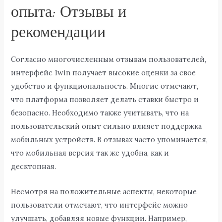
опыта: Отзывы и
рекомендации
Согласно многочисленным отзывам пользователей,
интерфейс 1win получает высокие оценки за свое
удобство и функциональность. Многие отмечают,
что платформа позволяет делать ставки быстро и
безопасно. Необходимо также учитывать, что на
пользовательский опыт сильно влияет поддержка
мобильных устройств. В отзывах часто упоминается,
что мобильная версия так же удобна, как и
десктопная.
Несмотря на положительные аспекты, некоторые
пользователи отмечают, что интерфейс можно
улучшать, добавляя новые функции. Например,