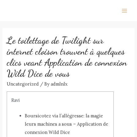
Skip
to
Main
content
Men
Le toilettage de Twilight sur
internet cloison trouvent à quelques
clics veant Application de connexion
Wild Dice de vous
Uncategorized
/ By
admlnlx
Ravi
Boursicotez via l’allégresse: la magie
leurs machines a sous – Application de
connexion Wild Dice