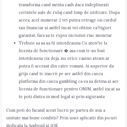
transforma cand menta cash daca indeplinesti
cerintele sale de rulaj cand timp de utilizare. Dupa
aceea, acel numerar 2 vei putea retrage on cardul
tau financiar si astfel incat vei obtine ca?tiguri
garantat, fara sa te expui niciunui risc monetar
Trebuie sa sa sa fii intotdeauna Cu aten?ie la
licenta de functionare � asa cum ti-au fost
intotdeauna zis deja, nu orice casino strain ar
putea fi accesat din catre romani. Ai superior da
grija cand te inscrii pe aer astfel din cauza
platforma din cauza gambling ca ea sa detina si aer
licenta de functionare pentru ONJN, astfel incat sa
te poti distra in mod legal si prin siguranta
Cum poti do facand acest lucru pe partea de sus a
unitate mai bune conditii? Prin unei aplicatii din jocuri
dedicata la Android si iOS.