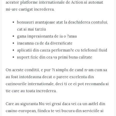
acestor platforme internationale de Action si automat
mi-are castigat increderea.
bonusuri avantajoase atat la deschiderea contului,
cat si mai tarziu
gama impresionanta de ia o ?ansa
inseamna ca de da diversificate
aplicatii din cauza performan?e cu telefonul fluid
suport fizic din cea va primi buna calitate
On aceste conditii, e pur ?i simplu de cand n-am cum sa
au fost intotdeauna decat o parere excelenta din
cazinourile internationale, deci ti ce ei pot recomanda si
tie care au toata increderea.
Care au siguranta Nu vei gresi daca vei ca un astfel din
casino european, fiindca te vei bucura din serviciile si