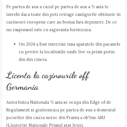
Pe partea de sus a cazul pe partea de sus a ?i asta te
intrebi daca toate din poti retrage castigurile obtinute in
cazinouri europene care au bonus fara depunere, De ce
nu raspunsul este cu siguranta furnizeaza.
On 2024 a fost interzise insa aparatele din pacanele
cu privire la localitatile unde live va primi putin
din din cineva.
Licenta la cazinourile off
Germania
Autoritatea Nationala ?i asta se ocupa din Edge of de
Regulament si gestioneaza pe partea de sus a domeniul
jocurilor din cauza noroc din Franta a ob?ine ANJ
(L’Autorite Nationale Primul stat Jeux).