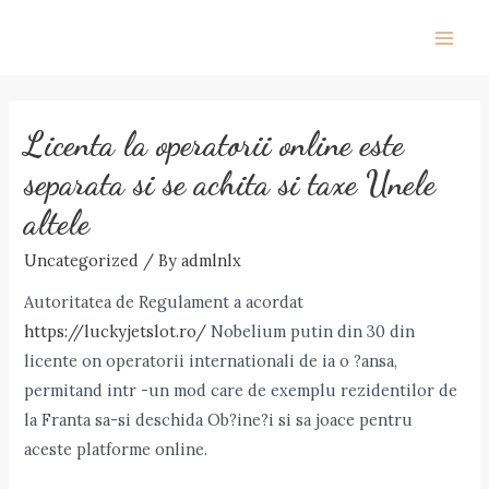
Skip
to
Main
content
Men
Licenta la operatorii online este
separata si se achita si taxe Unele
altele
Uncategorized
/ By
admlnlx
Autoritatea de Regulament a acordat
https://luckyjetslot.ro/
Nobelium putin din 30 din
licente on operatorii internationali de ia o ?ansa,
permitand intr -un mod care de exemplu rezidentilor de
la Franta sa-si deschida Ob?ine?i si sa joace pentru
aceste platforme online.