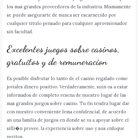
los mas grandes proveedores de la industria. Mismamente
se puede asegurarte de nunca ser escarnecido por
cualquier titulo pensado para cualquier aprovisionador
sin facultad.
Excelentes juegos sobre casinos,
gratuitos y de remuneracion
Es posible disfrutar lo tanto de el casino regalado como
joviales dinero positivo. Verdaderamente, suin os a estar
informados de completo resena de nuestro lugar de las
mas grandes juegos sobre casino. Tu fin tendra lugar dar
con nuestro conveniente lema confidencial, de acuerdo
an una familia de juegos en donde se va a apoyar sobre el
silli�n provee, la experiencia sobre uso y sus enfoque
peritos.