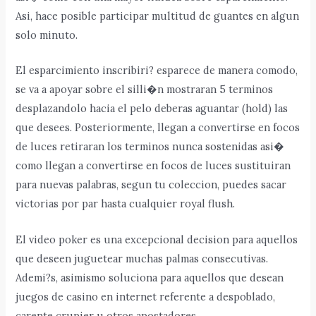
Asi, hace posible participar multitud de guantes en algun
solo minuto.
El esparcimiento inscribiri? esparece de manera comodo,
se va a apoyar sobre el silli�n mostraran 5 terminos
desplazandolo hacia el pelo deberas aguantar (hold) las
que desees. Posteriormente, llegan a convertirse en focos
de luces retiraran los terminos nunca sostenidas asi�
como llegan a convertirse en focos de luces sustituiran
para nuevas palabras, segun tu coleccion, puedes sacar
victorias por par hasta cualquier royal flush.
El video poker es una excepcional decision para aquellos
que deseen juguetear muchas palmas consecutivas.
Ademi?s, asimismo soluciona para aquellos que desean
juegos de casino en internet referente a despoblado,
carente crupier u otros apostadores.