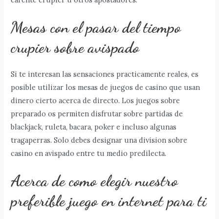
Mesas con el pasar del tiempo
crupier sobre avispado
Si te interesan las sensaciones practicamente reales, es
posible utilizar los mesas de juegos de casino que usan
dinero cierto acerca de directo. Los juegos sobre
preparado os permiten disfrutar sobre partidas de
blackjack, ruleta, bacara, poker e incluso algunas
tragaperras. Solo debes designar una division sobre
casino en avispado entre tu medio predilecta.
Acerca de como elegir nuestro
preferible juego en internet para ti