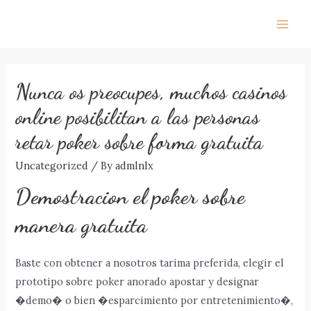
Skip
to
Main
content
Men
Nunca os preocupes, muchos casinos
online posibilitan a las personas
retar poker sobre forma gratuita
Uncategorized
/ By
admlnlx
Demostracion el poker sobre
manera gratuita
Baste con obtener a nosotros tarima preferida, elegir el
prototipo sobre poker anorado apostar y designar
�demo� o bien �esparcimiento por entretenimiento�,