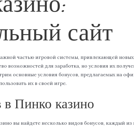
азино:
льный сайт
важной частью игровой системы, привлекающей новы
во возможностей для заработка, но условия их получе
трим основные условия бонусов, предлагаемых на офи
ользовать их в своей игре.
 в Пинко казино
ино вы найдете несколько видов бонусов, каждый из 