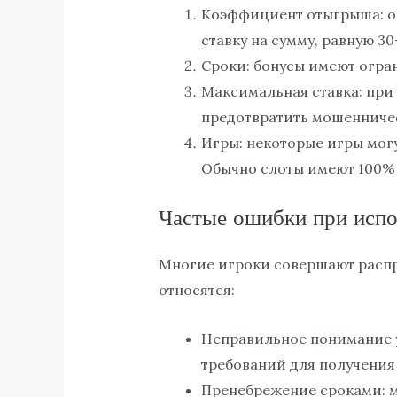
Коэффициент отыгрыша: обы
ставку на сумму, равную 3
Сроки: бонусы имеют огра
Максимальная ставка: при
предотвратить мошенниче
Игры: некоторые игры могу
Обычно слоты имеют 100% в
Частые ошибки при испо
Многие игроки совершают распр
относятся:
Неправильное понимание у
требований для получения 
Пренебрежение сроками: мн