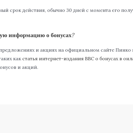
ый срок действия, обычно 30 дней с момента его полу
ьную информацию о бонусах?
 предложениях и акциях на официальном сайте Пинко ка
таких как
статья интернет-издания BBC о бонусах в он
онусов и акций.