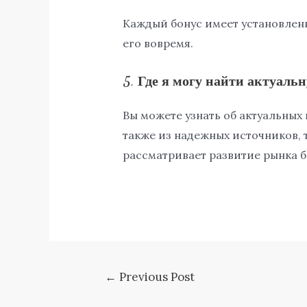
Каждый бонус имеет установленн
его вовремя.
5. Где я могу найти актуал
Вы можете узнать об актуальных
также из надежных источников, 
рассматривает развитие рынка б
Post
←
Previous Post
navigation