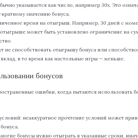
чно указывается как число, например 30x. Это означа
0-кратному значению бонуса.
ниченное время на отыгрыш. Например, 30 дней с моме
 отыгрыше может быть установлено ограничение на сум
ство.
т не способствовать отыгрышу бонуса или способство
клад, в то время как настольные игры — меньше.
льзовании бонусов
остраненные ошибки, когда пытаются использовать бо
словий: неаккуратное прочтение условий может при
бонуса.
огие бонусы нужно отыграть в указанные сроки, иначе