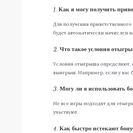
1. Как я могу получить прив
Для получения приветственного 
будет автоматически начислен на
2. Что такое условия отыгр
Условия отыгрыша определяют, с
выигрыш. Например, если у вас б
3. Могу ли я использовать бо
Не все игры подходят для отыгр
участвуют.
4. Как быстро истекают бон