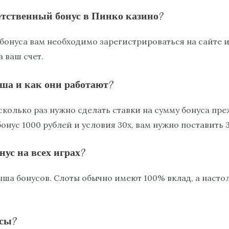
етственный бонус в Пинко казино?
бонуса вам необходимо зарегистрироваться на сайте и
 ваш счет.
ыша и как они работают?
колько раз нужно сделать ставки на сумму бонуса пре
онус 1000 рублей и условия 30x, вам нужно поставить 3
нус на всех играх?
ыша бонусов. Слоты обычно имеют 100% вклад, а наст
усы?