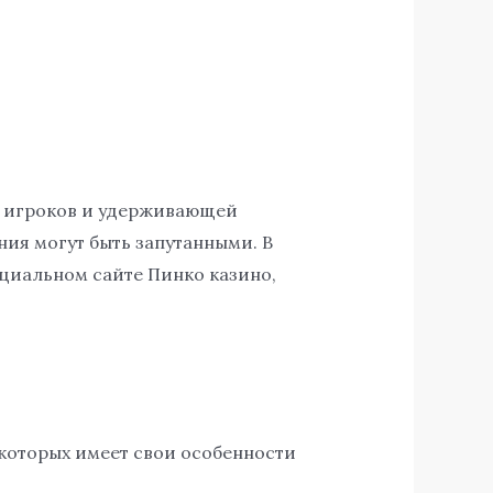
х игроков и удерживающей
ния могут быть запутанными. В
циальном сайте Пинко казино,
которых имеет свои особенности