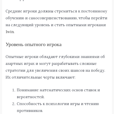
Средние игроки должны стремиться к постоянному
обучению и самосовершенствованию, чтобы перейти
на следующий уровень и стать опытными игроками
1win
.
Уровень опытного игрока
Опытные игроки обладают глубокими знаниями об
азартных играх и могут разрабатывать сложные
стратегии для увеличения своих шансов на победу.
Их отличительные черты включают:
Понимание математических основ ставок и
вероятностей.
Способность к психологии игры и чтению
противников.