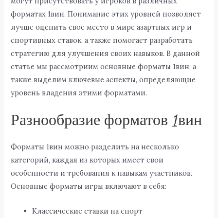
могут присутствовать у игроков в различных
форматах 1вин. Понимание этих уровней позволяет
лучше оценить свое место в мире азартных игр и
спортивных ставок, а также помогает разработать
стратегию для улучшения своих навыков. В данной
статье мы рассмотриим основные форматы 1вин, а
также выделим ключевые аспекты, определяющие
уровень владения этими форматами.
Разнообразие форматов 1вин
Форматы 1вин можно разделить на несколько
категорий, каждая из которых имеет свои
особенности и требования к навыкам участников.
Основные форматы игры включают в себя:
Классические ставки на спорт