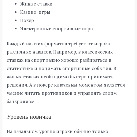
Живые ставки
Казино-игры
Покер
Электронные спортивные игры
Каждый из этих форматов требует от игрока
различных навыков. Например, в классических
ставках на спорт важно хорошо разбираться в
статистике и понимать спортивные события. В
живых ставках необходимо быстро принимать
решения. А в покере ключевым моментом является
умение читать противников и управлять своим
банкроллом.
Уровень новичка
На начальном уровне игроки обычно только