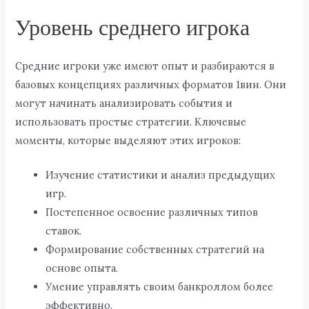
Уровень среднего игрока
Средние игроки уже имеют опыт и разбираются в
базовых концепциях различных форматов 1вин. Они
могут начинать анализировать события и
использовать простые стратегии. Ключевые
моменты, которые выделяют этих игроков:
Изучение статистики и анализ предыдущих
игр.
Постепенное освоение различных типов
ставок.
Формирование собственных стратегий на
основе опыта.
Умение управлять своим банкроллом более
эффективно.