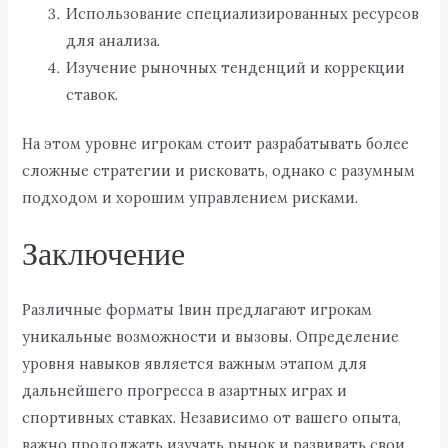
Использование специализированных ресурсов
для анализа.
Изучение рыночных тенденций и коррекции
ставок.
На этом уровне игрокам стоит разрабатывать более
сложные стратегии и рисковать, однако с разумным
подходом и хорошим управлением рисками.
Заключение
Различные форматы 1вин предлагают игрокам
уникальные возможности и вызовы. Определение
уровня навыков является важным этапом для
дальнейшего прогресса в азартных играх и
спортивных ставках. Независимо от вашего опыта,
важно продолжать изучать рынок и развивать свои