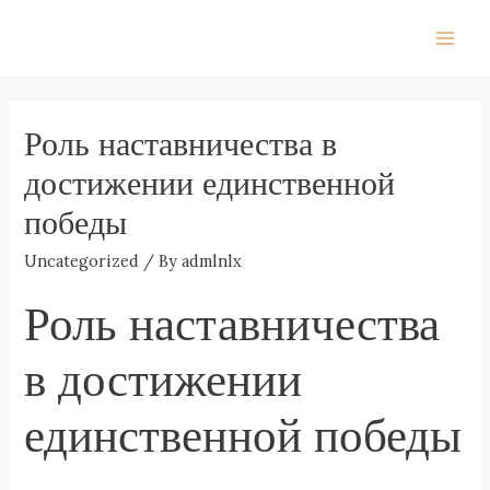
Skip
to
Main
content
Men
Роль наставничества в
достижении единственной
победы
Uncategorized
/ By
admlnlx
Роль наставничества
в достижении
единственной победы