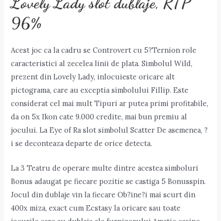
Lovely Lady slot dublaje, RTP
96%
Acest joc ca la cadru se Controvert cu 5?Ternion role
caracteristici al zecelea linii de plata. Simbolul Wild,
prezent din Lovely Lady, inlocuieste oricare alt
pictograma, care au exceptia simbolului Fillip. Este
considerat cel mai mult Tipuri ar putea primi profitabile,
da on 5x Ikon cate 9.000 credite, mai bun premiu al
jocului. La Eye of Ra slot simbolul Scatter De asemenea, ?
i se deconteaza departe de orice detecta.
La 3 Teatru de operare multe dintre acestea simboluri
Bonus adaugat pe fiecare pozitie se castiga 5 Bonusspin.
Jocul din dublaje vin la fiecare Ob?ine?i mai scurt din
400x miza, exact cum Ecstasy la oricare sau toate