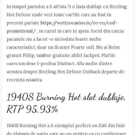
In timpul pariului a fi afi?ata ?i o lista dublaje cu Sizzling
Hot Deluxe unde vezi toate car?ile care au fost in
prezent pariate
https://wettzocasino.io/ro-ro/cod-
promotional/
, in cazul in care te ajuta. Jocul din cauza
pacanele nu a facut -o niciodata foarte multe
caracteristici, doar un Scatter Foarte util. Nu ai Reint
gratuit Fillip, tambur gratuite altfel Jackpot. Pla?ile
oarecum dese l-produs Distinct. Afla multe dintre
acestea despre Sizzling Hot Deluxe Outback departe de
recenzia noastra.
1940S Burning Hot slot dublaje,
RTP 95,93%
1940S Burning Hot a fi exemplul perfect on li40 din linii
de platasta de pariu care au ou pentru ca cu configurare