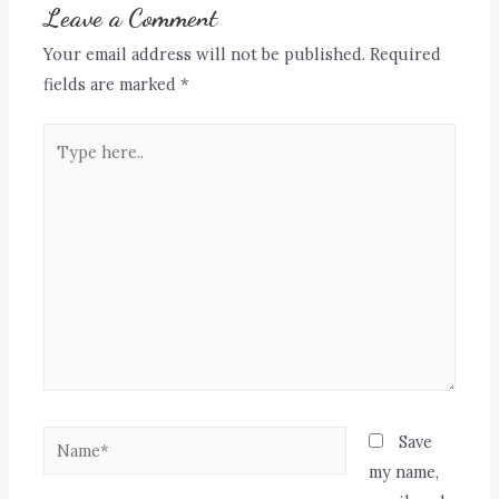
Leave a Comment
Your email address will not be published.
Required
fields are marked
*
Type
here..
Name*
Save
my name,