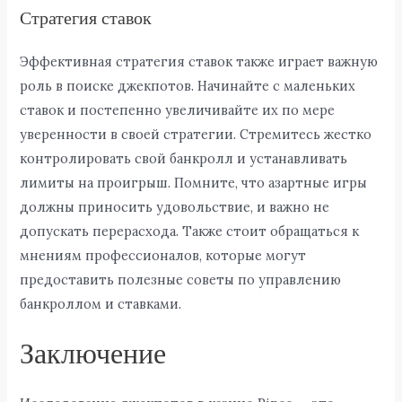
Стратегия ставок
Эффективная стратегия ставок также играет важную
роль в поиске джекпотов. Начинайте с маленьких
ставок и постепенно увеличивайте их по мере
уверенности в своей стратегии. Стремитесь жестко
контролировать свой банкролл и устанавливать
лимиты на проигрыш. Помните, что азартные игры
должны приносить удовольствие, и важно не
допускать перерасхода. Также стоит обращаться к
мнениям профессионалов, которые могут
предоставить полезные советы по управлению
банкроллом и ставками.
Заключение