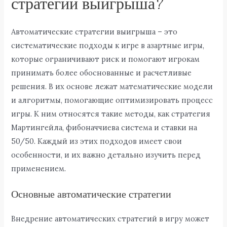
стратегии выигрыша?
Автоматические стратегии выигрыша – это
систематические подходы к игре в азартные игры,
которые ограничивают риск и помогают игрокам
принимать более обоснованные и расчетливые
решения. В их основе лежат математические модели
и алгоритмы, помогающие оптимизировать процесс
игры. К ним относятся такие методы, как стратегия
Мартингейла, фибоначчиева система и ставки на
50/50. Каждый из этих подходов имеет свои
особенности, и их важно детально изучить перед
применением.
Основные автоматические стратегии
Внедрение автоматических стратегий в игру может