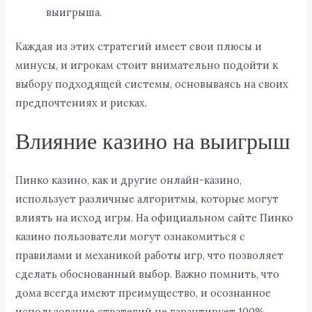
выигрыша.
Каждая из этих стратегий имеет свои плюсы и
минусы, и игрокам стоит внимательно подойти к
выбору подходящей системы, основываясь на своих
предпочтениях и рисках.
Влияние казино на выигрыш
Пинко казино, как и другие онлайн-казино,
использует различные алгоритмы, которые могут
влиять на исход игры. На официальном сайте Пинко
казино пользователи могут ознакомиться с
правилами и механикой работы игр, что позволяет
сделать обоснованный выбор. Важно помнить, что
дома всегда имеют преимущество, и осознанное
использование стратегий не гарантирует 100%