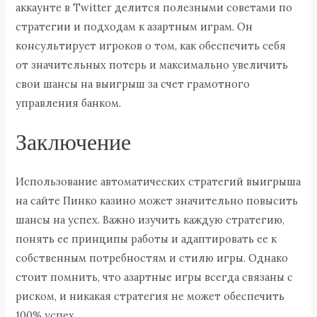
аккаунте в Twitter делится полезными советами по
стратегии и подходам к азартным играм. Он
консультирует игроков о том, как обеспечить себя
от значительных потерь и максимально увеличить
свои шансы на выигрыш за счет грамотного
управления банком.
Заключение
Использование автоматических стратегий выигрыша
на сайте Пинко казино может значительно повысить
шансы на успех. Важно изучить каждую стратегию,
понять ее принципы работы и адаптировать ее к
собственным потребностям и стилю игры. Однако
стоит помнить, что азартные игры всегда связаны с
риском, и никакая стратегия не может обеспечить
100% успех.