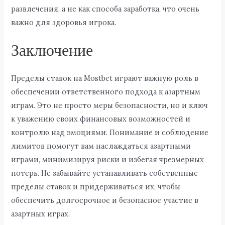
развлечения, а не как способа заработка, что очень
важно для здоровья игрока.
Заключение
Пределы ставок на Mostbet играют важную роль в
обеспечении ответственного подхода к азартным
играм. Это не просто меры безопасности, но и ключ
к уважению своих финансовых возможностей и
контролю над эмоциями. Понимание и соблюдение
лимитов помогут вам наслаждаться азартными
играми, минимизируя риски и избегая чрезмерных
потерь. Не забывайте устанавливать собственные
пределы ставок и придерживаться их, чтобы
обеспечить долгосрочное и безопасное участие в
азартных играх.