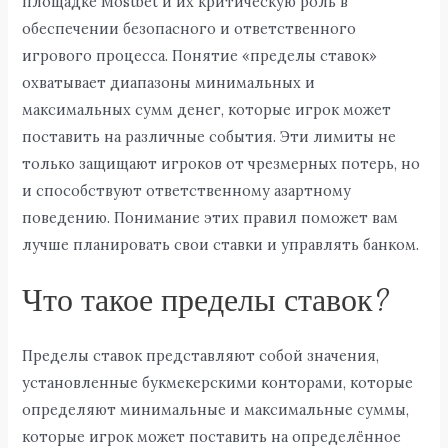
площадке Mostbet и их критическую роль в
обеспечении безопасного и ответственного
игрового процесса. Понятие «пределы ставок»
охватывает диапазоны минимальных и
максимальных сумм денег, которые игрок может
поставить на различные события. Эти лимиты не
только защищают игроков от чрезмерных потерь, но
и способствуют ответственному азартному
поведению. Понимание этих правил поможет вам
лучше планировать свои ставки и управлять банком.
Что такое пределы ставок?
Пределы ставок представляют собой значения,
установленные букмекерскими конторами, которые
определяют минимальные и максимальные суммы,
которые игрок может поставить на определённое