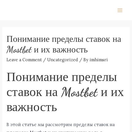
Skip
to
Main
content
Men
Понимание пределы ставок на
Mostbet и их важность
Leave a Comment
/
Uncategorized
/ By
imhimsri
Понимание пределы
ставок на Mostbet и их
важность
В этой статье мы рассмотрим пределы ставок на